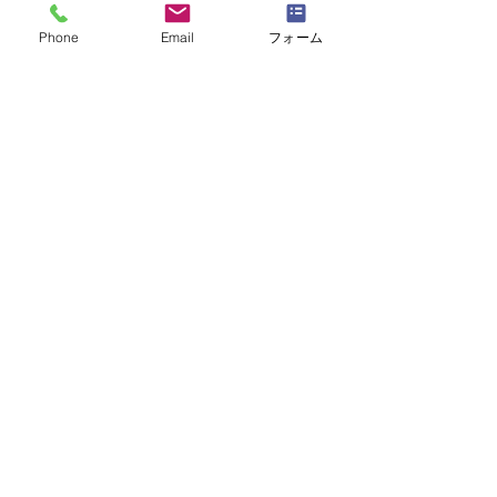
Phone
Email
フォーム
福岡県福岡市の社会保険労務士 | キャリアコンサルタント
社会保険労務士事務所
K.コンサルティング
〒812-0011
福岡県福岡市博多区博多駅前2丁目17-1
博多プレステージ本館1F
TEL :
092-409-5684
E-mail :
k.consulting@m2.gmobb.jp
当事務所は、社会保険労務士個人情報保護事
務所認証制度（SRPⅡ認証制度）を取得し
ています。